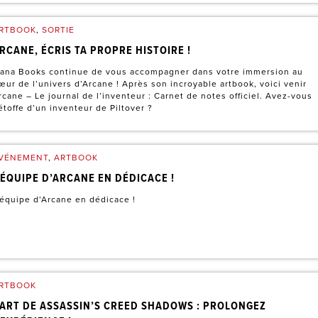
RTBOOK
,
SORTIE
RCANE, ÉCRIS TA PROPRE HISTOIRE !
ana Books continue de vous accompagner dans votre immersion au
œur de l’univers d’Arcane ! Après son incroyable artbook, voici venir
rcane – Le journal de l’inventeur : Carnet de notes officiel. Avez-vous
’étoffe d’un inventeur de Piltover ?
VÉNEMENT
,
ARTBOOK
’ÉQUIPE D’ARCANE EN DÉDICACE !
’équipe d’Arcane en dédicace !
RTBOOK
’ART DE ASSASSIN’S CREED SHADOWS : PROLONGEZ