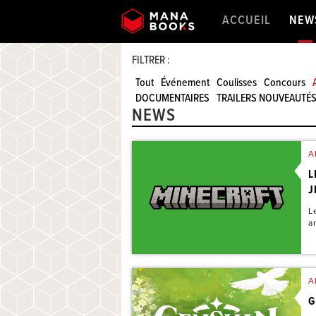
ACCUEIL
NEW
FILTRER :
Tout
Événement
Coulisses
Concours
DOCUMENTAIRES
TRAILERS NOUVEAUTÉ
NEWS
A
L
J
L
a
A
G