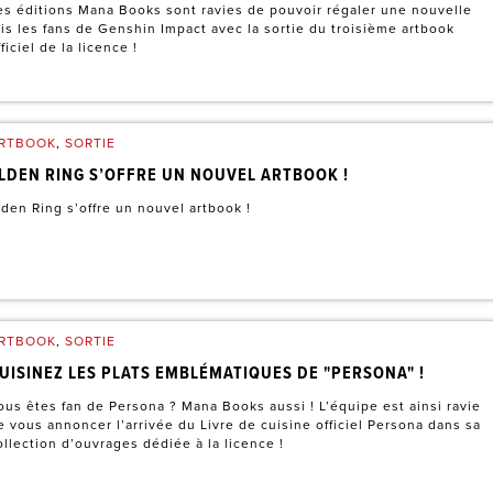
es éditions Mana Books sont ravies de pouvoir régaler une nouvelle
ois les fans de Genshin Impact avec la sortie du troisième artbook
fficiel de la licence !
RTBOOK
,
SORTIE
LDEN RING S’OFFRE UN NOUVEL ARTBOOK !
lden Ring s’offre un nouvel artbook !
RTBOOK
,
SORTIE
UISINEZ LES PLATS EMBLÉMATIQUES DE "PERSONA" !
ous êtes fan de Persona ? Mana Books aussi ! L’équipe est ainsi ravie
e vous annoncer l’arrivée du Livre de cuisine officiel Persona dans sa
ollection d’ouvrages dédiée à la licence !