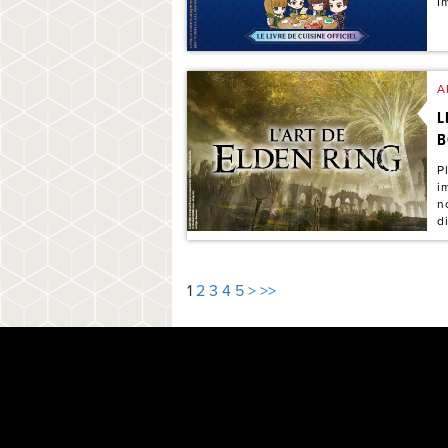
I
A
L
B
P
i
n
d
1
2
3
4
5
>
>>