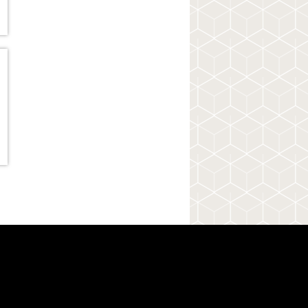
y
e
s