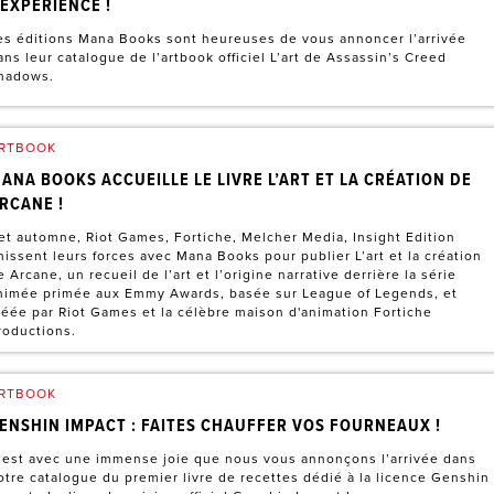
’EXPÉRIENCE !
es éditions Mana Books sont heureuses de vous annoncer l’arrivée
ans leur catalogue de l’artbook officiel L’art de Assassin’s Creed
hadows.
RTBOOK
ANA BOOKS ACCUEILLE LE LIVRE L’ART ET LA CRÉATION DE
RCANE !
et automne, Riot Games, Fortiche, Melcher Media, Insight Edition
nissent leurs forces avec Mana Books pour publier L’art et la création
e Arcane, un recueil de l’art et l’origine narrative derrière la série
nimée primée aux Emmy Awards, basée sur League of Legends, et
réée par Riot Games et la célèbre maison d'animation Fortiche
roductions.
RTBOOK
ENSHIN IMPACT : FAITES CHAUFFER VOS FOURNEAUX !
’est avec une immense joie que nous vous annonçons l’arrivée dans
otre catalogue du premier livre de recettes dédié à la licence Genshin