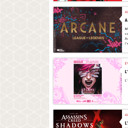
A
A
M
c
A
l
É
L
L
A
L