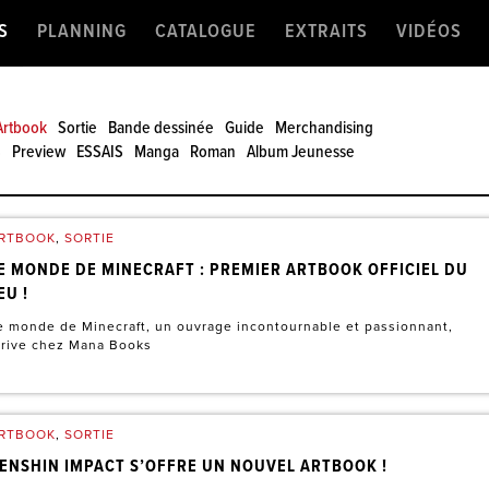
S
PLANNING
CATALOGUE
EXTRAITS
VIDÉOS
Artbook
Sortie
Bande dessinée
Guide
Merchandising
S
Preview
ESSAIS
Manga
Roman
Album Jeunesse
RTBOOK
,
SORTIE
E MONDE DE MINECRAFT : PREMIER ARTBOOK OFFICIEL DU
EU !
e monde de Minecraft, un ouvrage incontournable et passionnant,
rrive chez Mana Books
RTBOOK
,
SORTIE
ENSHIN IMPACT S’OFFRE UN NOUVEL ARTBOOK !