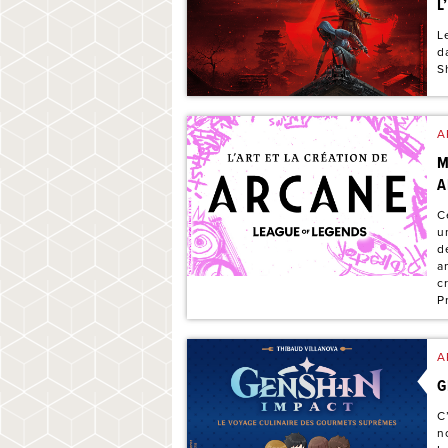
L
L
d
S
A
M
A
C
u
d
a
c
P
A
G
C
n