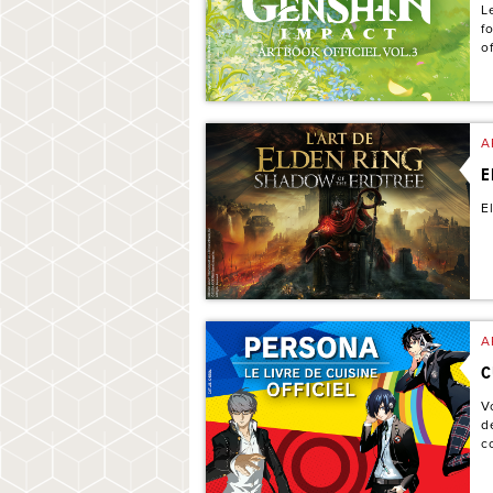
L
f
o
A
E
E
A
C
V
d
c