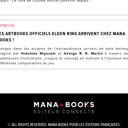
mpact : Le livre de cuisine officiel Genshin Impact !
RTBOOK
ES ARTBOOKS OFFICIELS ELDEN RING ARRIVENT CHEZ MANA
OOKS !
longez dans les arcanes de l’extraordinaire univers de dark fantas
maginé par
Hidetaka Miyazaki
et
George R. R. Martin
à travers d
ombreuses illustrations, croquis et concept art mettant à l’honneur le
ifférentes composantes du jeu.
© ALL RIGHTS RESERVED. MANA BOOKS POUR LES ÉDITIONS FRANÇAISES.