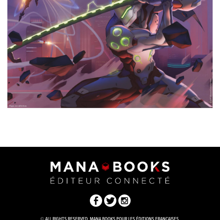
© ALL RIGHTS RESERVED. MANA BOOKS POUR LES ÉDITIONS FRANÇAISES.