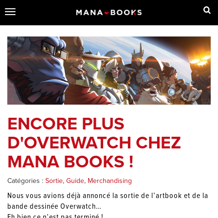
Toggle
navigation
ENCORE PLUS
D'OVERWATCH CHEZ
MANA BOOKS !
Catégories :
Sortie
,
Guide
,
Merchandising
Nous vous avions déjà annoncé la sortie de l’artbook et de la
bande dessinée Overwatch…
Eh bien ce n’est pas terminé !