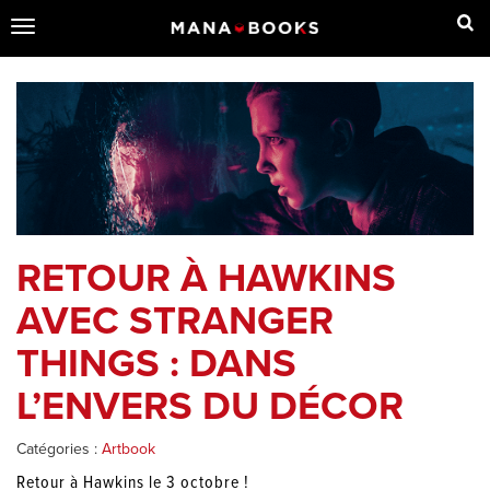
Toggle
navigation
RETOUR À HAWKINS
AVEC STRANGER
THINGS : DANS
L’ENVERS DU DÉCOR
Catégories :
Artbook
Retour à Hawkins le 3 octobre !