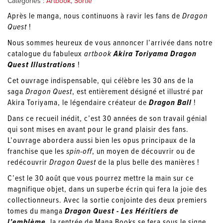
Catégories :
Artbook
,
Sortie
Après le manga, nous continuons à ravir les fans de
Dragon
Quest
!
Nous sommes heureux de vous annoncer l’arrivée dans notre
catalogue du fabuleux
artbook
Akira Toriyama
Dragon
Quest Illustrations
!
Cet ouvrage indispensable, qui célèbre les 30 ans de la
saga
Dragon Quest
, est entièrement désigné et illustré par
Akira Toriyama, le légendaire créateur de
Dragon Ball
!
Dans ce recueil inédit, c’est 30 années de son travail génial
qui sont mises en avant pour le grand plaisir des fans.
L’ouvrage abordera aussi bien les opus principaux de la
franchise que les
spin-off
, un moyen de découvrir ou de
redécouvrir
Dragon Quest
de la plus belle des manières !
C’est le 30 août que vous pourrez mettre la main sur ce
magnifique objet, dans un superbe écrin qui fera la joie des
collectionneurs. Avec la sortie conjointe des deux premiers
tomes du manga
Dragon Quest
-
Les Héritiers de
l’emblème
, la rentrée de Mana Books se fera sous le signe