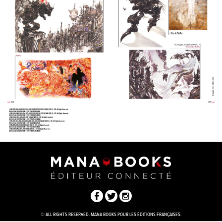
© ALL RIGHTS RESERVED. MANA BOOKS POUR LES ÉDITIONS FRANÇAISES.