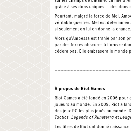
sur les champs de bataille. La fille d
grâce à ses dons uniques — des dons qu
Pourtant, malgré la force de Mel, Ambe
véritable guerrier. Mel est déterminée
si seulement on lui en donne la chance
Alors qu’Ambessa est trahie par son p
par des forces obscures à l’œuvre dan
cédera pas. Elle embrasera le monde po
----------------------------------------------------
À propos de Riot Games
Riot Games a été fondé en 2006 pour dé
joueurs au monde. En 2009, Riot a lanc
des jeux PC les plus joués au monde. Da
Tactics, Legends of Runeterra
et
Leagu
Les titres de Riot ont donné naissance