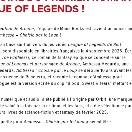
UE OF LEGENDS !
Création de Arcane
, l’équipe de Mana Books est ravie d’annoncer u
mbessa – Choisie par le Loup
!
an basé sur l’univers du jeu vidéo
League of Legends de Riot
x, sera disponible en librairies françaises le 4 septembre 2025. Écr
 The Faithless
), ce roman de fantasy épique se concentre sur la
ue of Legends
et personnage
de Arcane
, Ambessa Medarda, une
Medarda.
Ambessa : Choisie par le Loup
se déroule 10 ans avant les
n noxienne de Runeterra, et raconte le combat d’Ambessa pour
gue est la version écrite du clip “Blood, Sweat & Tears” mettant 
 numérique et audio, a été publié à l’origine par Orbit, une marqu
salué à la fois par la critique et les fans, et a été sélectionné par
rs livres de science-fiction et fantasy de février 2025.
jaquette pour
Ambessa : Choisie par le Loup
peuvent être