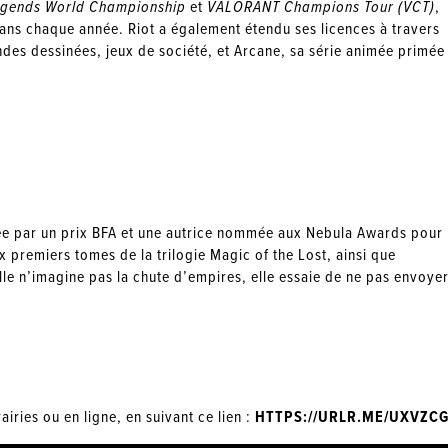
egends World Championship
et
VALORANT Champions Tour (VCT)
,
fans chaque année. Riot a également étendu ses licences à travers
des dessinées, jeux de société, et Arcane, sa série animée primée
ée par un prix BFA et une autrice nommée aux Nebula Awards pour
ux premiers tomes de la trilogie Magic of the Lost, ainsi que
elle n’imagine pas la chute d’empires, elle essaie de ne pas envoye
airies ou en ligne, en suivant ce lien :
HTTPS://URLR.ME/UXVZC