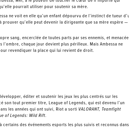
’Ambessa, Mel, a le pouvoir de toucher le cœur de n’importe qui
’elle pourrait utiliser pour soutenir sa mère.
ssa ne voit en elle qu’un enfant dépourvu de l’instinct de tueur d’
 à prouver qu’elle peut devenir la dirigeante que sa mère espère —
.
ropre sang, encerclée de toutes parts par ses ennemis, et menacée
s l’ombre, chaque jour devient plus périlleux. Mais Ambessa ne
ur revendiquer la place qui lui revient de droit.
velopper, éditer et soutenir les jeux les plus centrés sur les
é son tout premier titre, League of Legends, qui est devenu l’un
ns les années qui ont suivi, Riot a sorti
VALORANT, Teamfight
e of Legends: Wild Rift
.
 à certains des événements esports les plus suivis et reconnus dans