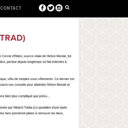
CONTACT
LTRAD)
e Cercle d’Elden, source vitale de l’Arbre-Monde, fut
Grâce, perdue depuis longtemps se fait entendre à
que, vêtu de simples sous-vêtements. Ce dernier est
suivre ses conseils pour atteindre l’Arbre-Monde et
once bien plus compliqué que prévu…
née par Nikiichi Tobita (
Le quotidien d’une épée
les fans prendront plaisir à retrouver les lieux,