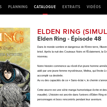
S
PLANNING
CATALOGUE
EXTRAITS
VIDÉOS
ELDEN RING (SIMU
Elden Ring - Épisode 48
Dans le monde sombre et dangereux de l’Entre-terre, l’illustr
brisé. Après la nuit des Couteaux Noirs et l’Éclatement, la 
nouveau.
Notre histoire commence au réveil d’un jeune homme amnési
aidé par une jeune femme mystérieuse, Melina, qui l’invite à 
accomplir sa destinée.
Au vu des capacités de ce « Sans-éclat », le chemin s’ann
Cette œuvre est une série manga humoristique écrite et dessi
maudite
). L’histoire est ancrée dans l’univers d’Elden Ring et 
personnages et boss rencontrés pendant leur aventure.