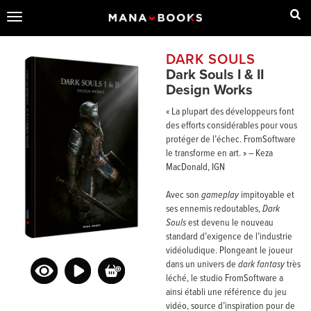
Toggle
navigation
DARK SOULS
Dark Souls I & II
Design Works
« La plupart des développeurs font
des efforts considérables pour vous
protéger de l’échec. FromSoftware
le transforme en art. » – Keza
MacDonald, IGN
Avec son
gameplay
impitoyable et
ses ennemis redoutables,
Dark
Souls
est devenu le nouveau
standard d’exigence de l’industrie
vidéoludique. Plongeant le joueur
dans un univers de
dark fantasy
très
léché, le studio FromSoftware a
ainsi établi une référence du jeu
vidéo, source d’inspiration pour de