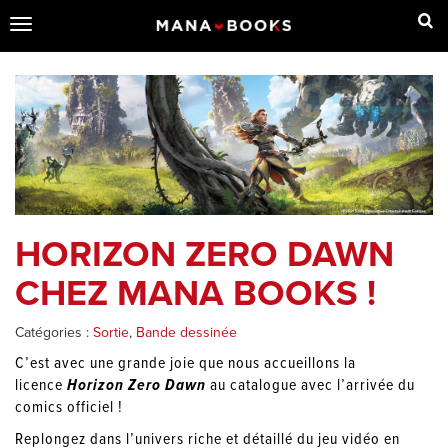
Toggle
navigation
HORIZON ZERO DAWN
CHEZ MANA BOOKS !
Catégories :
Sortie
,
Bande dessinée
C’est avec une grande joie que nous accueillons la
licence
Horizon Zero Dawn
au catalogue avec l’arrivée du
comics officiel !
Replongez dans l’univers riche et détaillé du jeu vidéo en